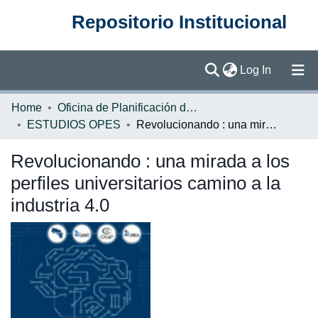
Repositorio Institucional
(current)
Log In
Communities & Collections
Home
Oficina de Planificación de la Educación Superior (OPES)
ESTUDIOS OPES
Revolucionando : una mirada a los perfiles universitarios camino a la industria 4.0
Browse DSpace
Revolucionando : una mirada a los
Statistics
perfiles universitarios camino a la
industria 4.0