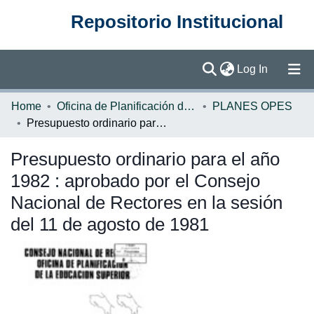
Repositorio Institucional
(current)
Log In
Communities & Collections
Home
Oficina de Planificación de la Educación Superior (OPES)
PLANES OPES
Presupuesto ordinario para el año 1982 : aprobado por el Consejo Nacional de Rectores en la sesión del 11 de agosto de 1981
Browse DSpace
Presupuesto ordinario para el año
Statistics
1982 : aprobado por el Consejo
Nacional de Rectores en la sesión
del 11 de agosto de 1981