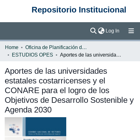
Repositorio Institucional
(current)
Log In
Communities & Collections
Home
Oficina de Planificación de la Educación Superior (OPES)
ESTUDIOS OPES
Aportes de las universidades estatales costarricenses y el CONARE para el logro de los Objetivos de Desarrollo Sostenible y Agenda 2030
Browse DSpace
Aportes de las universidades
Statistics
estatales costarricenses y el
CONARE para el logro de los
Objetivos de Desarrollo Sostenible y
Agenda 2030