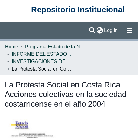
Repositorio Institucional
(current)
Log In
Communities & Collections
Home
Programa Estado de la Nación (PEN)
INFORME DEL ESTADO DE LA NACION
Browse DSpace
INVESTIGACIONES DE BASE EN
La Protesta Social en Costa Rica. Acciones colectivas en la sociedad costarricense en el año 2004
Statistics
La Protesta Social en Costa Rica.
Acciones colectivas en la sociedad
costarricense en el año 2004