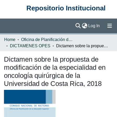
Repositorio Institucional
(current)
Log In
Communities & Collections
Home
Oficina de Planificación de la Educación Superior (OPES)
DICTAMENES OPES
Dictamen sobre la propuesta de modificación de la especialidad en oncología quirúrgica de la Universidad de Costa Rica, 2018
Browse DSpace
Dictamen sobre la propuesta de
Statistics
modificación de la especialidad en
oncología quirúrgica de la
Universidad de Costa Rica, 2018