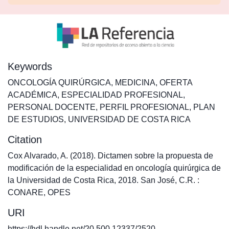
Keywords
ONCOLOGÍA QUIRÚRGICA
,
MEDICINA
,
OFERTA
ACADÉMICA
,
ESPECIALIDAD PROFESIONAL
,
PERSONAL DOCENTE
,
PERFIL PROFESIONAL
,
PLAN
DE ESTUDIOS
,
UNIVERSIDAD DE COSTA RICA
Citation
Cox Alvarado, A. (2018). Dictamen sobre la propuesta de
modificación de la especialidad en oncología quirúrgica de
la Universidad de Costa Rica, 2018. San José, C.R. :
CONARE, OPES
URI
https://hdl.handle.net/20.500.12337/2520