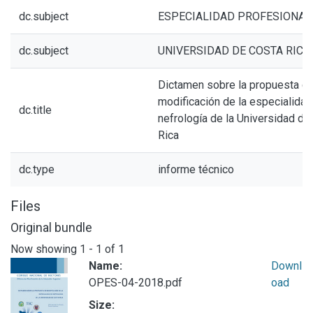
dc.subject
ESPECIALIDAD PROFESIONAL
dc.subject
UNIVERSIDAD DE COSTA RICA
Dictamen sobre la propuesta d
modificación de la especialidad
dc.title
nefrología de la Universidad de
Rica
dc.type
informe técnico
Files
Original bundle
Now showing
1 - 1 of 1
Name:
Downl
OPES-04-2018.pdf
oad
Size: