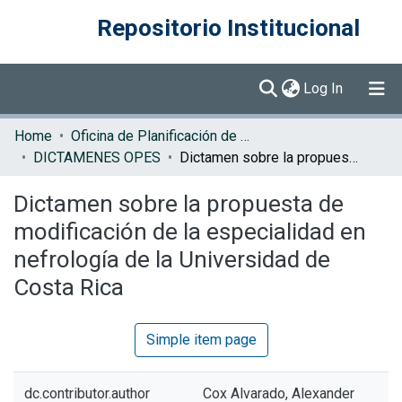
Repositorio Institucional
(current)
Log In
Communities & Collections
Home
Oficina de Planificación de la Educación Superior (OPES)
DICTAMENES OPES
Dictamen sobre la propuesta de modificación de la especialidad en nefrología de la Universidad de Costa Rica
Browse DSpace
Dictamen sobre la propuesta de
Statistics
modificación de la especialidad en
nefrología de la Universidad de
Costa Rica
Simple item page
dc.contributor.author
Cox Alvarado, Alexander