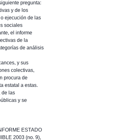
siguiente pregunta:
ivas y de los
 o ejecución de las
os sociales
nte, el informe
ectivas de la
tegorías de análisis
cances, y sus
ones colectivas,
en procura de
 estatal a estas.
 de las
públicas y se
el INFORME ESTADO
E 2003 (no. 9),