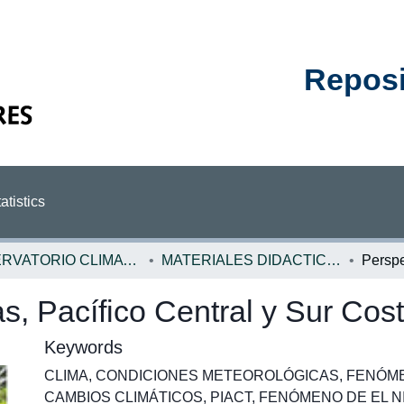
Reposit
atistics
OBSERVATORIO CLIMATICO
MATERIALES DIDACTICOS OBSERVATORIO CLIMATICO
as, Pacífico Central y Sur Co
Keywords
CLIMA
,
CONDICIONES METEOROLÓGICAS
,
FENÓM
CAMBIOS CLIMÁTICOS
,
PIACT
,
FENÓMENO DE EL N