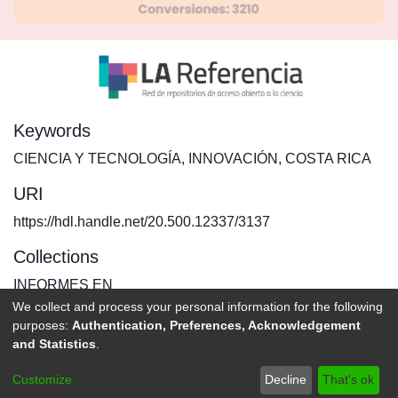
Keywords
CIENCIA Y TECNOLOGÍA
,
INNOVACIÓN
,
COSTA RICA
URI
https://hdl.handle.net/20.500.12337/3137
Collections
INFORMES EN
We collect and process your personal information for the following
purposes:
Authentication, Preferences, Acknowledgement
Full item page
and Statistics
.
DSpace software
copyright © 2002-2026
LYRASIS
Customize
Decline
That's ok
Send Feedback
footer.link.politicas