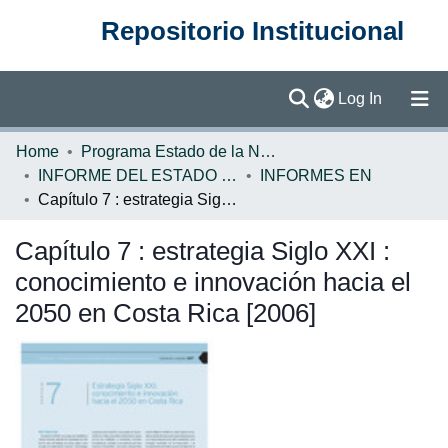
Repositorio Institucional
(current)
Log In
Communities & Collections
Home
Programa Estado de la Nación (PEN)
INFORME DEL ESTADO DE LA NACION
INFORMES EN
Browse DSpace
Capítulo 7 : estrategia Siglo XXI : conocimiento e innovación hacia el 2050 en Costa Rica [2006]
Statistics
Capítulo 7 : estrategia Siglo XXI :
conocimiento e innovación hacia el
2050 en Costa Rica [2006]