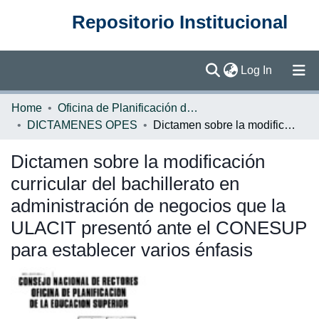
Repositorio Institucional
(current)
Log In
Communities & Collections
Home
Oficina de Planificación de la Educación Superior (OPES)
DICTAMENES OPES
Dictamen sobre la modificación curricular del bachillerato en administración de negocios que la ULACIT presentó ante el CONESUP para establecer varios énfasis
Browse DSpace
Dictamen sobre la modificación
Statistics
curricular del bachillerato en
administración de negocios que la
ULACIT presentó ante el CONESUP
para establecer varios énfasis