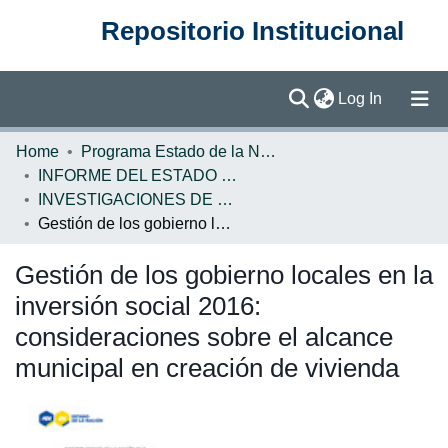
Repositorio Institucional
(current)
Log In
Communities & Collections
Home
Programa Estado de la Nación (PEN)
INFORME DEL ESTADO DE LA NACION
Browse DSpace
INVESTIGACIONES DE BASE EN
Gestión de los gobierno locales en la inversión social 2016: consideraciones sobre el alcance municipal en creación de vivienda
Statistics
Gestión de los gobierno locales en la
inversión social 2016:
consideraciones sobre el alcance
municipal en creación de vivienda