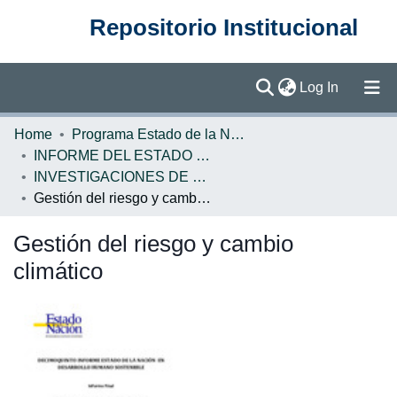
Repositorio Institucional
(current)
Log In
Communities & Collections
Home
Programa Estado de la Nación (PEN)
INFORME DEL ESTADO DE LA NACION
Browse DSpace
INVESTIGACIONES DE BASE EN
Gestión del riesgo y cambio climático
Statistics
Gestión del riesgo y cambio
climático