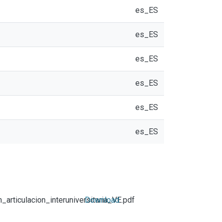
es_ES
es_ES
es_ES
es_ES
es_ES
es_ES
ticulacion_interuniversitaria_VE.pdf
Download