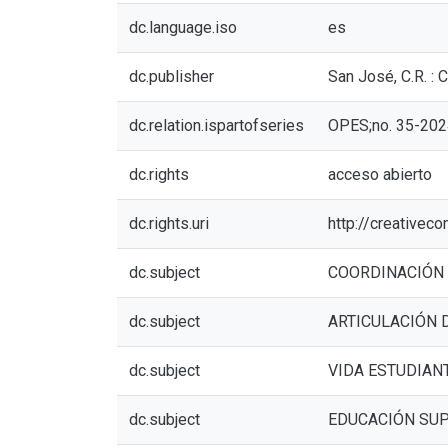
dc.language.iso
es
dc.publisher
San José, C.R. 
dc.relation.ispartofseries
OPES;no. 35-202
dc.rights
acceso abierto
dc.rights.uri
http://creativec
dc.subject
COORDINACIÓN 
dc.subject
ARTICULACIÓN 
dc.subject
VIDA ESTUDIAN
dc.subject
EDUCACIÓN SU