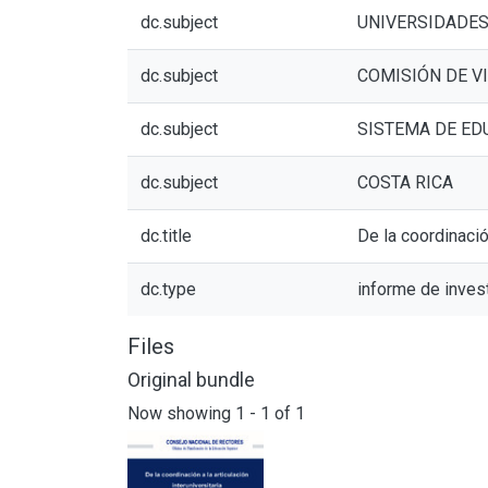
dc.subject
UNIVERSIDADES
dc.subject
COMISIÓN DE V
dc.subject
SISTEMA DE ED
dc.subject
COSTA RICA
dc.title
De la coordinación
dc.type
informe de inves
Files
Original bundle
Now showing
1 - 1 of 1