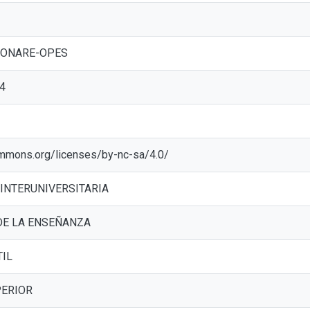
: CONARE-OPES
4
ommons.org/licenses/by-nc-sa/4.0/
INTERUNIVERSITARIA
DE LA ENSEÑANZA
TIL
PERIOR