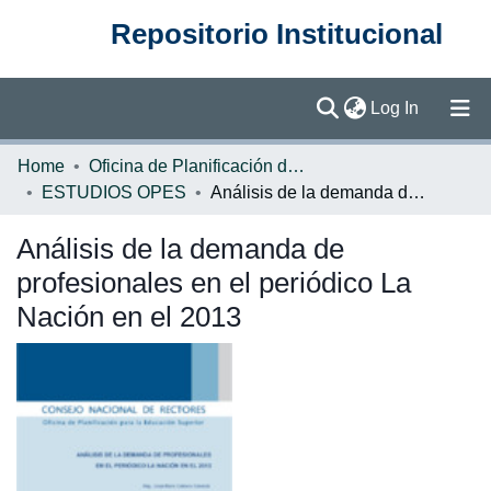
Repositorio Institucional
(current)
Log In
Communities & Collections
Home
Oficina de Planificación de la Educación Superior (OPES)
ESTUDIOS OPES
Análisis de la demanda de profesionales en el periódico La Nación en el 2013
Browse DSpace
Análisis de la demanda de
Statistics
profesionales en el periódico La
Nación en el 2013