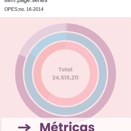
item.page.series
OPES;no. 16-2014