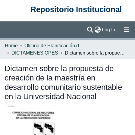
Repositorio Institucional
(current)
Log In
Communities & Collections
Home
Oficina de Planificación de la Educación Superior (OPES)
DICTAMENES OPES
Dictamen sobre la propuesta de creación de la maestría en desarrollo comunitario sustentable en la Universidad Nacional
Browse DSpace
Dictamen sobre la propuesta de
Statistics
creación de la maestría en
desarrollo comunitario sustentable
en la Universidad Nacional