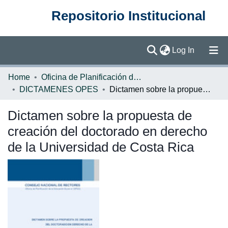
Repositorio Institucional
(current)
Log In
Communities & Collections
Home
Oficina de Planificación de la Educación Superior (OPES)
DICTAMENES OPES
Dictamen sobre la propuesta de creación del doctorado en derecho de la Universidad de Costa Rica
Browse DSpace
Dictamen sobre la propuesta de
Statistics
creación del doctorado en derecho
de la Universidad de Costa Rica