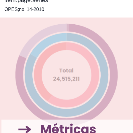
item.page.series
OPES;no. 14-2010