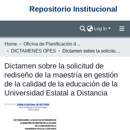
Repositorio Institucional
Log In
Communities & Collections
Home
Oficina de Planificación de la Educación Superior (OPES)
DICTAMENES OPES
Dictamen sobre la solicitud de rediseño de la maestría en gestión de la calidad de la educación de la Universidad Estatal a Distancia
Browse DSpace
Dictamen sobre la solicitud de
Statistics
rediseño de la maestría en gestión
de la calidad de la educación de la
Universidad Estatal a Distancia