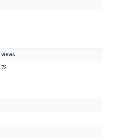
views
72