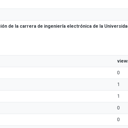
ón de la carrera de ingeniería electrónica de la Universid
view
0
1
1
0
0