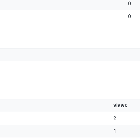
0
0
views
2
1