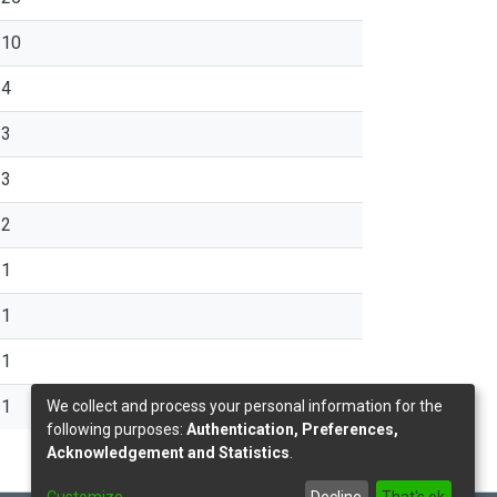
10
4
3
3
2
1
1
1
1
We collect and process your personal information for the
following purposes:
Authentication, Preferences,
Acknowledgement and Statistics
.