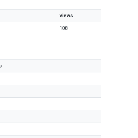
views
108
s