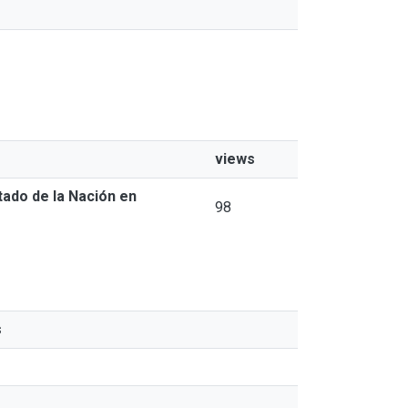
views
tado de la Nación en
98
s