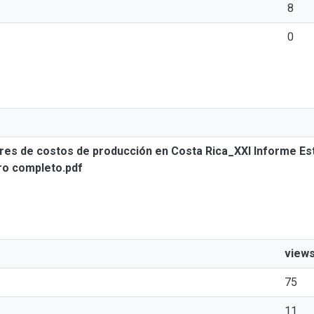
8
0
dores de costos de producción en Costa Rica_XXI Informe Es
ro completo.pdf
view
75
11