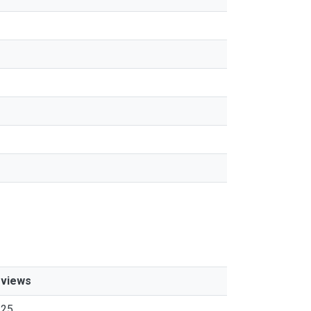
views
25