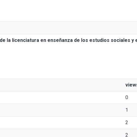
e la licenciatura en enseñanza de los estudios sociales y e
view
0
1
2
2