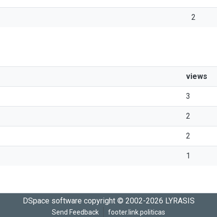
2
views
3
2
2
1
DSpace software
copyright © 2002-2026
LYRASIS
Send Feedback
footer.link.politicas