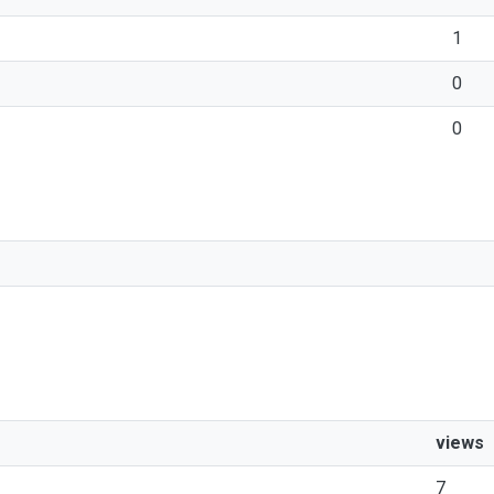
1
0
0
views
7