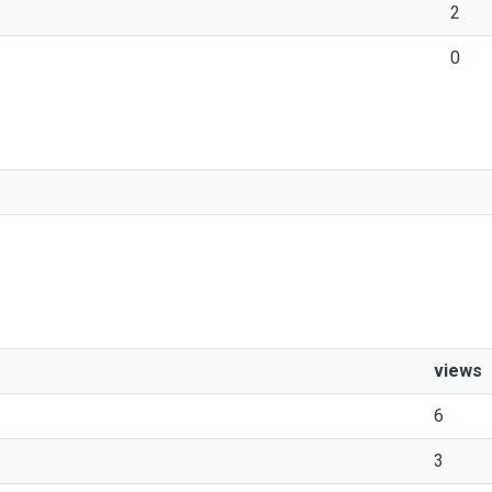
2
0
views
6
3