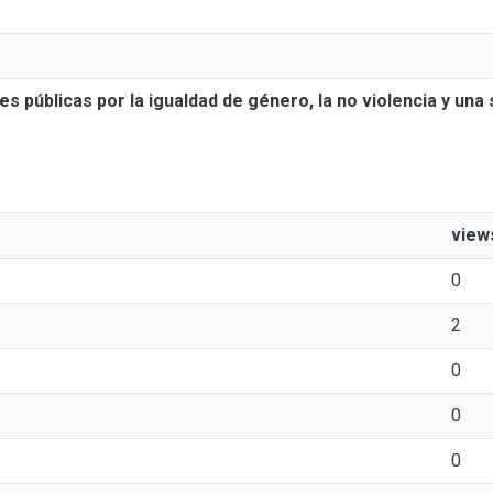
des públicas por la igualdad de género, la no violencia y un
view
0
2
0
0
0