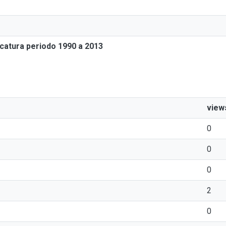
icatura periodo 1990 a 2013
view
0
0
0
2
0