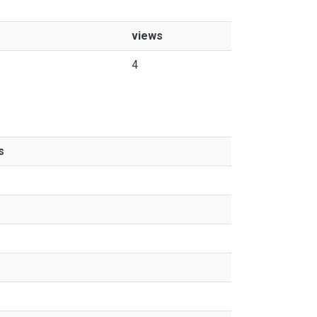
views
4
s