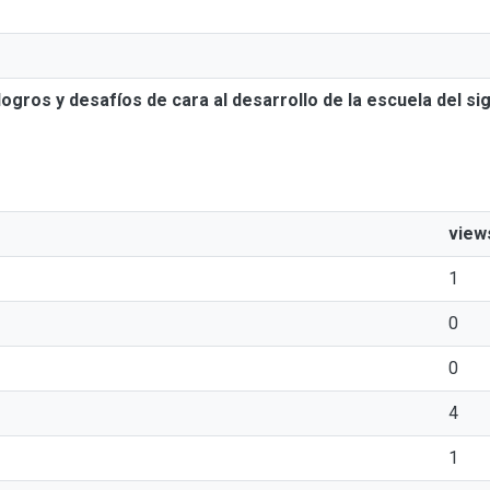
logros y desafíos de cara al desarrollo de la escuela del sig
view
1
0
0
4
1