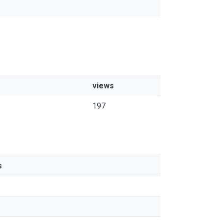
views
197
s