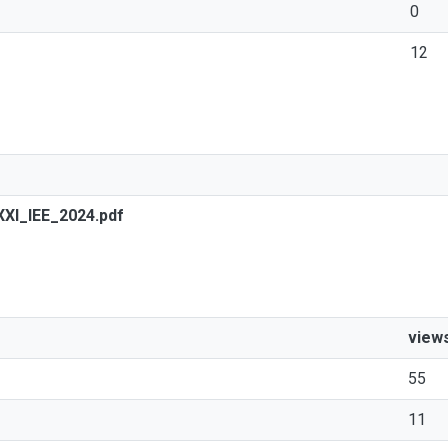
0
12
XXI_IEE_2024.pdf
view
55
11