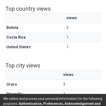
Top country views
views
Bolivia
3
Costa Rica
1
United States
1
Top city views
views
Oruro
3
Maryville
1
We collect and process your personal information for the following
purposes:
Authentication, Preferences, Acknowledgement and