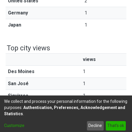
United States
2
Germany
1
Japan
1
Top city views
views
Des Moines
1
San José
1
Siquirres
1
We collect and process your personal information for the following
purposes:
Authentication, Preferences, Acknowledgement and
Statistics
.
DSpace software
copyright © 2002-2026
LYRASIS
Customize
Decline
That's ok
Send Feedback
footer.link.politicas