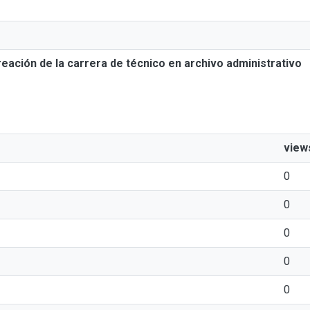
reación de la carrera de técnico en archivo administrativo
view
0
0
0
0
0