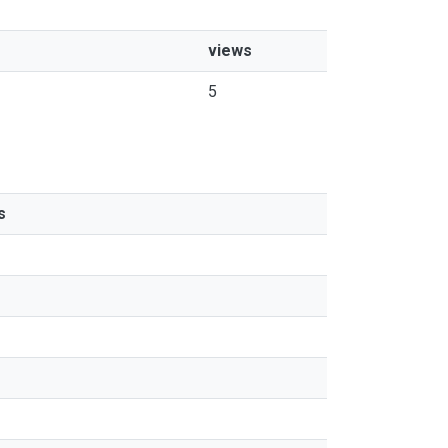
views
5
s