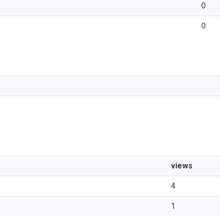
0
0
views
4
1