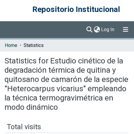
Repositorio Institucional
(current)
Log In
Communities & Collections
Home
Statistics
Browse DSpace
Statistics for Estudio cinético de la
degradación térmica de quitina y
quitosano de camarón de la especie
"Heterocarpus vicarius" empleando
la técnica termogravimétrica en
modo dinámico
Total visits