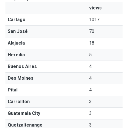
views
Cartago
1017
San José
70
Alajuela
18
Heredia
5
Buenos Aires
4
Des Moines
4
Pital
4
Carrollton
3
Guatemala City
3
Quetzaltenango
3