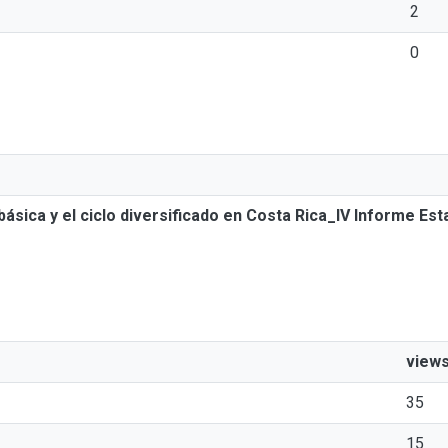
2
0
sica y el ciclo diversificado en Costa Rica_IV Informe Est
view
35
15