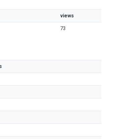
views
73
s