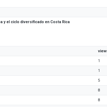
y el ciclo diversificado en Costa Rica
view
1
1
5
8
8