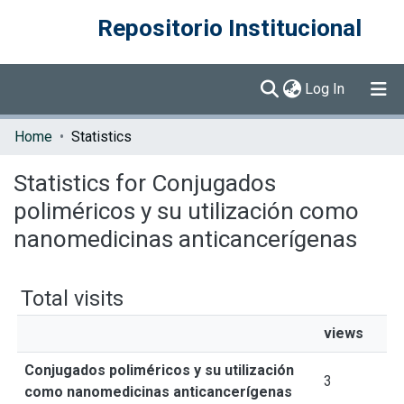
Repositorio Institucional
(current)
Log In
Communities & Collections
Home
Statistics
Browse DSpace
Statistics for Conjugados
poliméricos y su utilización como
nanomedicinas anticancerígenas
Total visits
views
Conjugados poliméricos y su utilización
3
como nanomedicinas anticancerígenas