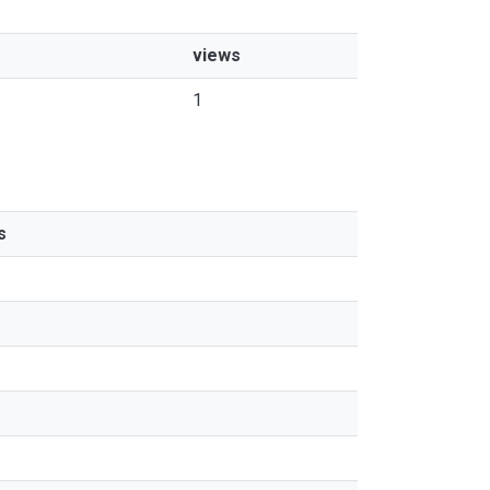
views
1
s