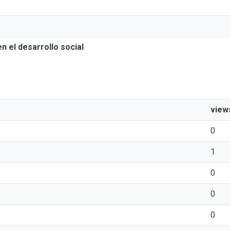
n el desarrollo social
view
0
1
0
0
0