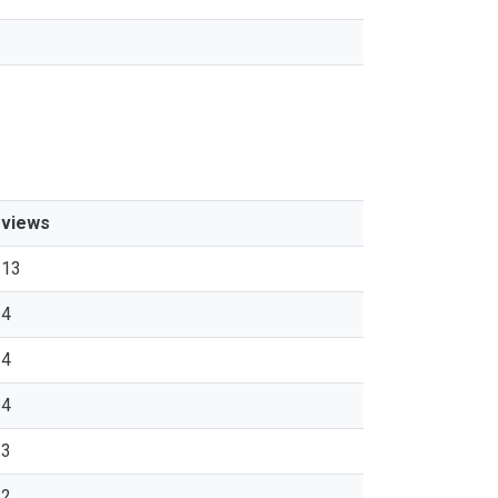
views
13
4
4
4
3
2