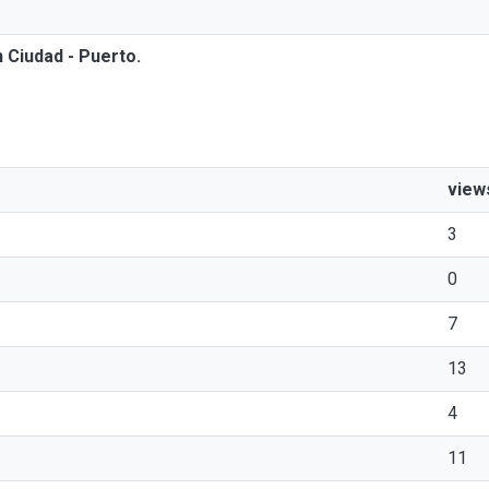
 Ciudad - Puerto.
view
3
0
7
13
4
11