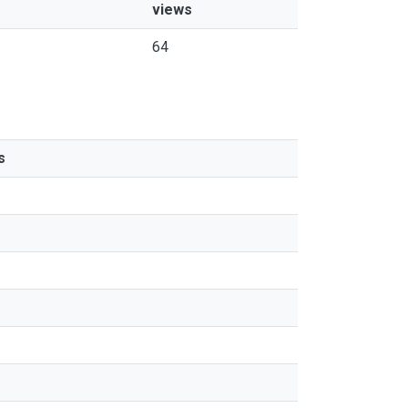
views
64
s