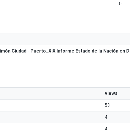
0
 Limón Ciudad - Puerto_XIX Informe Estado de la Nación en
views
53
4
4