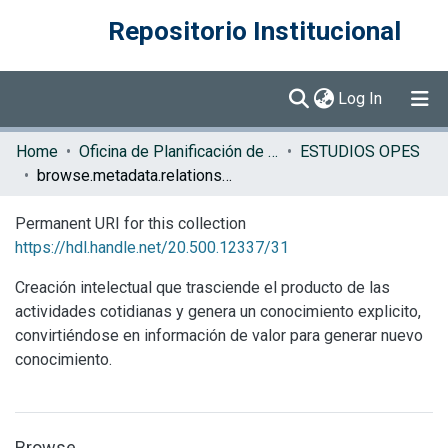
Repositorio Institucional
(current)
Log In
Communities & Collections
Home
Oficina de Planificación de la Educación Superior (OPES)
ESTUDIOS OPES
browse.metadata.relationseries.breadcrumbs
Browse DSpace
Permanent URI for this collection
https://hdl.handle.net/20.500.12337/31
Creación intelectual que trasciende el producto de las
actividades cotidianas y genera un conocimiento explicito,
convirtiéndose en información de valor para generar nuevo
conocimiento.
Browse