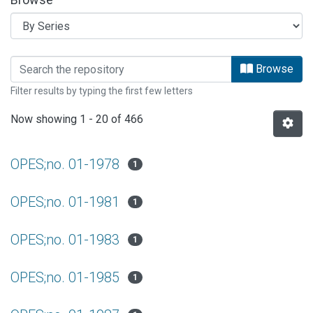
Browsing ESTUDIOS OPES by browse.m
Browse
Filter results by typing the first few letters
Now showing
1 - 20 of 466
OPES;no. 01-1978
1
OPES;no. 01-1981
1
OPES;no. 01-1983
1
OPES;no. 01-1985
1