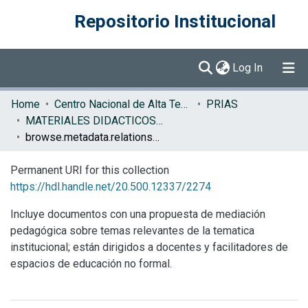
Repositorio Institucional
(current)
Log In
Communities & Collections
Home
Centro Nacional de Alta Tecnología (CENAT)
PRIAS
MATERIALES DIDACTICOS PRIAS
Browse DSpace
browse.metadata.relationseries.breadcrumbs
Permanent URI for this collection
https://hdl.handle.net/20.500.12337/2274
Incluye documentos con una propuesta de mediación
pedagógica sobre temas relevantes de la tematica
institucional; están dirigidos a docentes y facilitadores de
espacios de educación no formal.