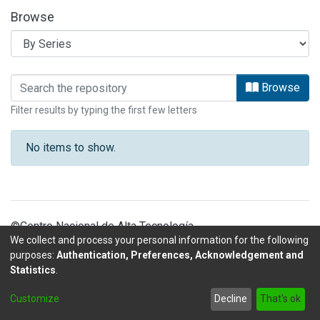
Browse
Browsing MATERIALES DIDACTICOS PR
Browse
Filter results by typing the first few letters
No items to show.
©Centro Nacional de Alta Tecnología
We collect and process your personal information for the following
purposes:
Authentication, Preferences, Acknowledgement and
Statistics
.
DSpace software
copyright © 2002-2026
LYRASIS
Customize
Decline
That's ok
Send Feedback
footer.link.politicas