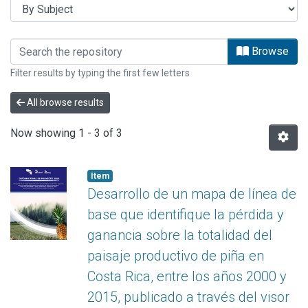
Browsing INFORMES PRIAS by Subje
Browse
Filter results by typing the first few letters
All browse results
Now showing
1 - 3 of 3
Item
Desarrollo de un mapa de línea de
base que identifique la pérdida y
ganancia sobre la totalidad del
paisaje productivo de piña en
Costa Rica, entre los años 2000 y
2015, publicado a través del visor