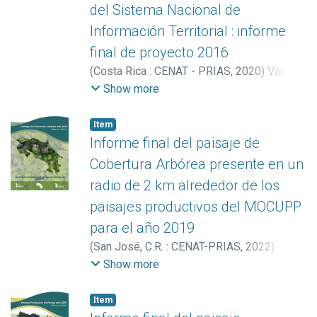
del Sistema Nacional de
Información Territorial : informe
final de proyecto 2016
(
Costa Rica : CENAT - PRIAS
,
2020
)
Vargas
Bolaños, Christian
;
Miller Granados,
Show more
Cornelia
;
Acuña Piedra, Jéssica Francini
;
Ortega Rivera, Marilyn
Item
Informe final del paisaje de
Cobertura Arbórea presente en un
radio de 2 km alrededor de los
paisajes productivos del MOCUPP
para el año 2019
(
San José, C.R. : CENAT-PRIAS
,
2022
)
Acuña López, Sofía
;
Ávila Pérez, Iván
;
Show more
Aguilar-Arias, Heileen
;
Hernández
Hernández, Sofía
;
Vargas Céspedes,
Item
Armando
;
Vargas Solano, Yerlin
;
Obando