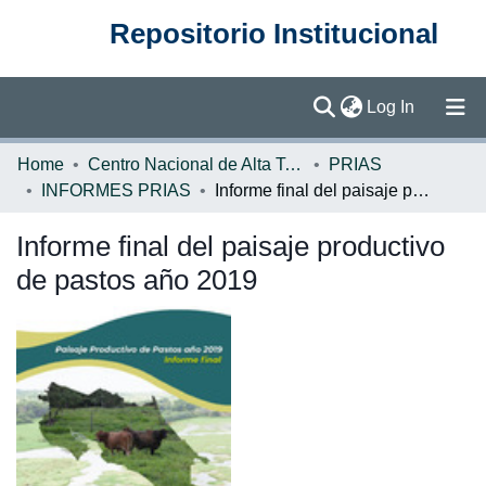
Repositorio Institucional
(current)
Log In
Communities & Collections
Home
Centro Nacional de Alta Tecnología (CENAT)
PRIAS
INFORMES PRIAS
Informe final del paisaje productivo de pastos año 2019
Browse DSpace
Informe final del paisaje productivo
Statistics
de pastos año 2019