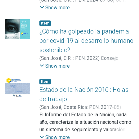
Nacional de Rectores (Costa Rica).
Show more
Programa Estado de la Nación
;
Barrientos-
Matamoros, Guido
;
Rojas Arias, Giselle
Item
¿Cómo ha golpeado la pandemia
por covid-19 al desarrollo humano
sostenible?
(
San José, C.R. : PEN
,
2022
)
Consejo
Nacional de Rectores (Costa Rica).
Show more
Programa Estado de la Nación
;
;
Barrientos-
Matamoros, Guido
Item
Estado de la Nación 2016 : Hojas
de trabajo
(
San José, Costa Rica: PEN
,
2017-05
)
Consejo Nacional de Rectores (Costa Rica).
El Informe del Estado de la Nación, cada
Programa Estado de la Nación
año, caracteriza la situación nacional como
un sistema de seguimiento y valoración del
desarrollo humano sostenible del país.
Show more