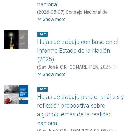
nacional
(
2026-05-07
)
Consejo Nacional de
Rectores (Costa Rica). Programa Estado de
Show more
la Nación
;
Barrientos-Matamoros, Guido,
(Adaptador/a)
;
San José, C.R. : PEN
Item
Hojas de trabajo con base en el
Informe Estado de la Nación
(2025)
(
San José, C.R.: CONARE-PEN
,
2025-06-30
)
Consejo Nacional de Rectores (Costa Rica).
Show more
Programa Estado de la Nación
;
Barrientos-
Matamoros, Guido, (Adaptador/a)
Item
Hojas de trabajo para el análisis y
reflexión propositiva sobre
algunos temas de la realidad
nacional
(
San José, C.R. : PEN
,
2024-07-08
)
Consejo