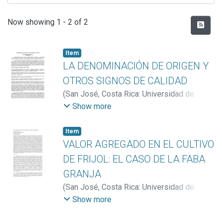
Recent Submissions
Now showing
1 - 2 of 2
Item
LA DENOMINACIÓN DE ORIGEN Y
OTROS SIGNOS DE CALIDAD
(
San José, Costa Rica: Universidad de
Costa Rica
,
2016
)
Sánchez Trejos, María
Show more
Patricia
Item
VALOR AGREGADO EN EL CULTIVO
DE FRIJOL: EL CASO DE LA FABA
GRANJA
(
San José, Costa Rica: Universidad de
Costa Rica
,
2009
)
Sánchez Trejos, María
Show more
Patricia