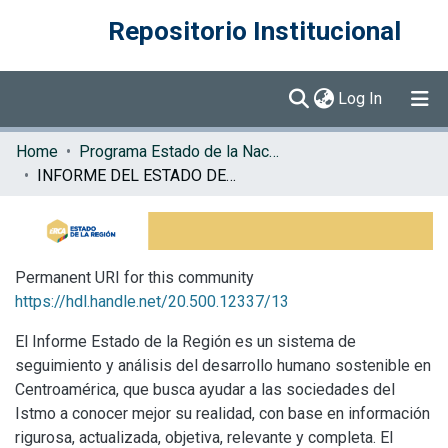
Repositorio Institucional
(current)
Log In
Communities & Collections
Home
Programa Estado de la Nación (PEN)
INFORME DEL ESTADO DE LA REGION
Browse DSpace
Statistics
Permanent URI for this community
https://hdl.handle.net/20.500.12337/13
El Informe Estado de la Región es un sistema de
seguimiento y análisis del desarrollo humano sostenible en
Centroamérica, que busca ayudar a las sociedades del
Istmo a conocer mejor su realidad, con base en información
rigurosa, actualizada, objetiva, relevante y completa. El