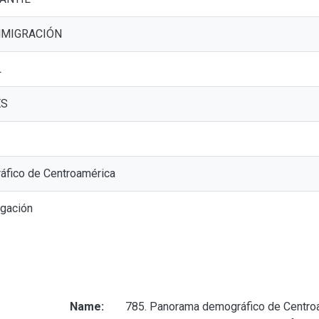
NMIGRACIÓN
L
ES
fico de Centroamérica
igación
Name:
785. Panorama demográfico de Centro