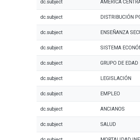
dc.subject
AMÉRICA CENTR
dc.subject
DISTRIBUCIÓN P
dc.subject
ENSEÑANZA SEC
dc.subject
SISTEMA ECONÓ
dc.subject
GRUPO DE EDAD
dc.subject
LEGISLACIÓN
dc.subject
EMPLEO
dc.subject
ANCIANOS
dc.subject
SALUD
dc.subject
MORTALIDAD INF