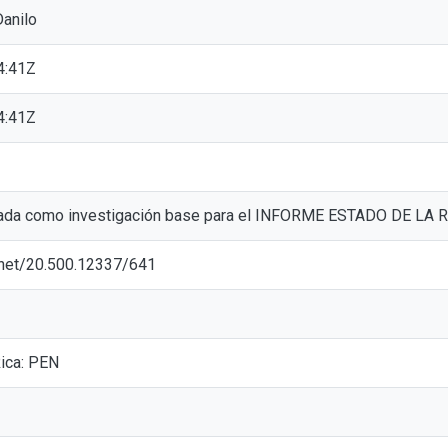
anilo
4:41Z
4:41Z
ada como investigación base para el INFORME ESTADO DE LA R
e.net/20.500.12337/641
ica: PEN