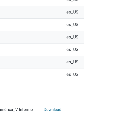
es_US
es_US
es_US
es_US
es_US
es_US
américa_V Informe
Download