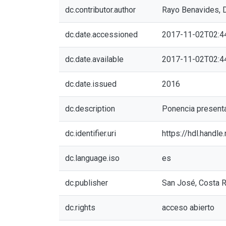
dc.contributor.author
Rayo Benavides, D
dc.date.accessioned
2017-11-02T02:4
dc.date.available
2017-11-02T02:4
dc.date.issued
2016
dc.description
Ponencia present
dc.identifier.uri
https://hdl.handl
dc.language.iso
es
dc.publisher
San José, Costa R
dc.rights
acceso abierto