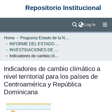
Repositorio Institucional
(current)
Log In
Communities & Collections
Home
Programa Estado de la Nación (PEN)
INFORME DEL ESTADO DE LA REGION
Browse DSpace
INVESTIGACIONES DE BASE ERCA
Indicadores de cambio climático a nivel territorial para los países de Centroamérica y República Dominicana
Statistics
Indicadores de cambio climático a
nivel territorial para los países de
Centroamérica y República
Dominicana