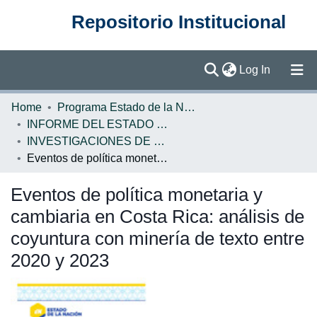
Repositorio Institucional
(current)
Log In
Communities & Collections
Home
Programa Estado de la Nación (PEN)
INFORME DEL ESTADO DE LA NACION
Browse DSpace
INVESTIGACIONES DE BASE EN
Eventos de política monetaria y cambiaria en Costa Rica: análisis de coyuntura con minería de texto entre 2020 y 2023
Statistics
Eventos de política monetaria y
cambiaria en Costa Rica: análisis de
coyuntura con minería de texto entre
2020 y 2023