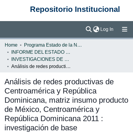
Repositorio Institucional
(current)
Log In
Communities & Collections
Home
Programa Estado de la Nación (PEN)
INFORME DEL ESTADO DE LA REGION
Browse DSpace
INVESTIGACIONES DE BASE ERCA
Análisis de redes productivas de Centroamérica y República Dominicana, matriz insumo producto de México, Centroamérica y República Dominicana 2011 : investigación de base
Statistics
Análisis de redes productivas de
Centroamérica y República
Dominicana, matriz insumo producto
de México, Centroamérica y
República Dominicana 2011 :
investigación de base