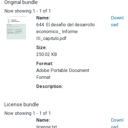
Original bundle
Now showing
1 - 1 of 1
Name:
Downl
644. El desafio del desarrollo
oad
economico_ Informe
III_capitulo.pdf
Size:
250.02 KB
Format:
Adobe Portable Document
Format
Description:
License bundle
Now showing
1 - 1 of 1
Name:
Downl
license.txt
oad