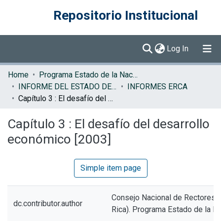
Repositorio Institucional
(current)
Log In
Communities & Collections
Home
Programa Estado de la Nación (PEN)
INFORME DEL ESTADO DE LA REGION
INFORMES ERCA
Browse DSpace
Capítulo 3 : El desafío del desarrollo económico [2003]
Statistics
Capítulo 3 : El desafío del desarrollo
económico [2003]
Simple item page
Consejo Nacional de Rectores 
dc.contributor.author
Rica). Programa Estado de la N