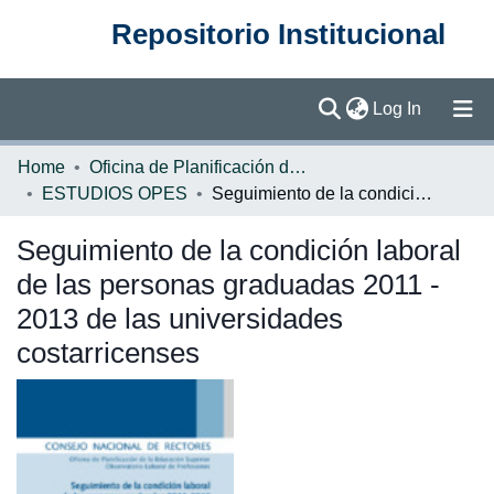
Repositorio Institucional
(current)
Log In
Communities & Collections
Home
Oficina de Planificación de la Educación Superior (OPES)
ESTUDIOS OPES
Seguimiento de la condición laboral de las personas graduadas 2011 - 2013 de las universidades costarricenses
Browse DSpace
Seguimiento de la condición laboral
Statistics
de las personas graduadas 2011 -
2013 de las universidades
costarricenses