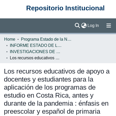
Repositorio Institucional
(current)
Log In
Communities & Collections
Home
Programa Estado de la Nación (PEN)
INFORME ESTADO DE LA EDUCACION
Browse DSpace
INVESTIGACIONES DE BASE EE
Los recursos educativos de apoyo a docentes y estudiantes para la aplicación de los programas de estudio en Costa Rica, antes y durante de la pandemia : énfasis en preescolar y español de primaria
Statistics
Los recursos educativos de apoyo a
docentes y estudiantes para la
aplicación de los programas de
estudio en Costa Rica, antes y
durante de la pandemia : énfasis en
preescolar y español de primaria