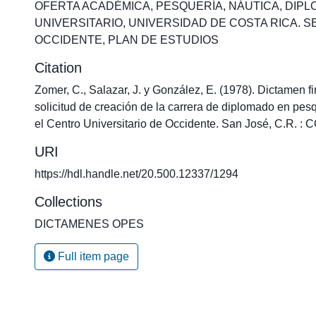
OFERTA ACADÉMICA
,
PESQUERÍA
,
NÁUTICA
,
DIPL
UNIVERSITARIO
,
UNIVERSIDAD DE COSTA RICA. S
OCCIDENTE
,
PLAN DE ESTUDIOS
Citation
Zomer, C., Salazar, J. y González, E. (1978). Dictamen fi
solicitud de creación de la carrera de diplomado en pesq
el Centro Universitario de Occidente. San José, C.R. :
URI
https://hdl.handle.net/20.500.12337/1294
Collections
DICTAMENES OPES
Full item page