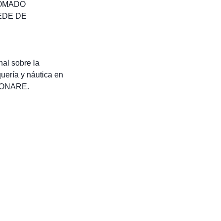
OMADO
EDE DE
nal sobre la
uería y náutica en
 CONARE.