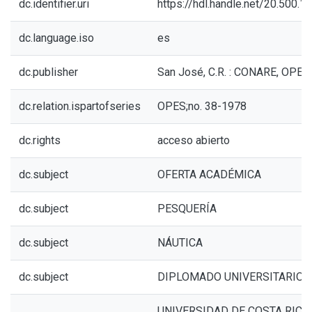
dc.identifier.uri
https://hdl.handle.net/20.500.
dc.language.iso
es
dc.publisher
San José, C.R. : CONARE, OPES
dc.relation.ispartofseries
OPES;no. 38-1978
dc.rights
acceso abierto
dc.subject
OFERTA ACADÉMICA
dc.subject
PESQUERÍA
dc.subject
NÁUTICA
dc.subject
DIPLOMADO UNIVERSITARIO
UNIVERSIDAD DE COSTA RICA.