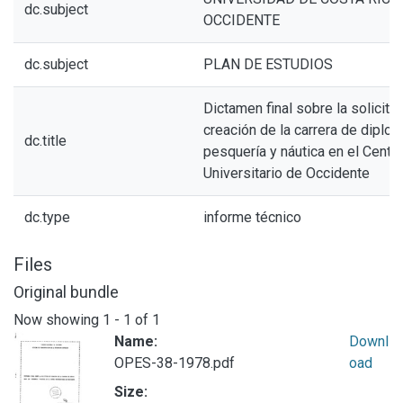
dc.subject
OCCIDENTE
dc.subject
PLAN DE ESTUDIOS
Dictamen final sobre la solicitu
creación de la carrera de diplo
dc.title
pesquería y náutica en el Centr
Universitario de Occidente
dc.type
informe técnico
Files
Original bundle
Now showing
1 - 1 of 1
Name:
Downl
OPES-38-1978.pdf
oad
Size: