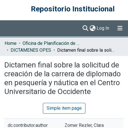
Repositorio Institucional
(current)
Log In
Communities & Collections
Home
Oficina de Planificación de la Educación Superior (OPES)
DICTAMENES OPES
Dictamen final sobre la solicitud de creación de la carrera de diplomado en pesquería y náutica en el Centro Universitario de Occidente
Browse DSpace
Dictamen final sobre la solicitud de
Statistics
creación de la carrera de diplomado
en pesquería y náutica en el Centro
Universitario de Occidente
Simple item page
dc.contributor.author
Zomer Rezler, Clara