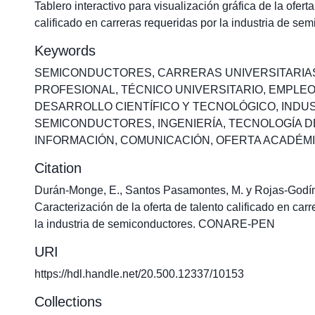
Tablero interactivo para visualización gráfica de la oferta
calificado en carreras requeridas por la industria de se
Keywords
SEMICONDUCTORES
,
CARRERAS UNIVERSITARIA
PROFESIONAL
,
TÉCNICO UNIVERSITARIO
,
EMPLE
DESARROLLO CIENTÍFICO Y TECNOLÓGICO
,
INDUS
SEMICONDUCTORES
,
INGENIERÍA
,
TECNOLOGÍA D
INFORMACIÓN
,
COMUNICACIÓN
,
OFERTA ACADÉM
Citation
Durán-Monge, E., Santos Pasamontes, M. y Rojas-Godín
Caracterización de la oferta de talento calificado en car
la industria de semiconductores. CONARE-PEN
URI
https://hdl.handle.net/20.500.12337/10153
Collections