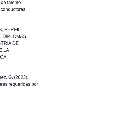
 de talento
miconductores
S
,
PERFIL
O
,
DIPLOMAS
,
TRIA DE
E LA
ICA
ez, G. (2023).
reras requeridas por