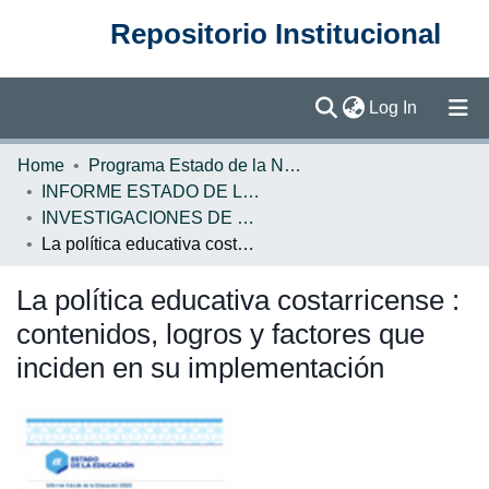
Repositorio Institucional
(current)
Log In
Communities & Collections
Home
Programa Estado de la Nación (PEN)
INFORME ESTADO DE LA EDUCACION
Browse DSpace
INVESTIGACIONES DE BASE EE
La política educativa costarricense : contenidos, logros y factores que inciden en su implementación
Statistics
La política educativa costarricense :
contenidos, logros y factores que
inciden en su implementación